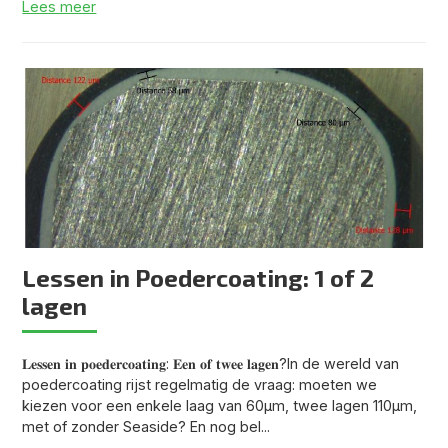
Lees meer
Lessen in Poedercoating: 1 of 2
lagen
𝐋𝐞𝐬𝐬𝐞𝐧 𝐢𝐧 𝐩𝐨𝐞𝐝𝐞𝐫𝐜𝐨𝐚𝐭𝐢𝐧𝐠: 𝐄𝐞𝐧 𝐨𝐟 𝐭𝐰𝐞𝐞 𝐥𝐚𝐠𝐞𝐧?In de wereld van
poedercoating rijst regelmatig de vraag: moeten we
kiezen voor een enkele laag van 60µm, twee lagen 110µm,
met of zonder Seaside? En nog bel...