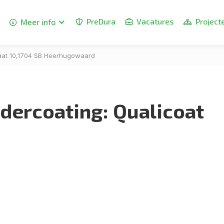
PreDura
Vacatures
Project
Meer info




aat 10,1704 SB Heerhugowaard
dercoating: Qualicoat