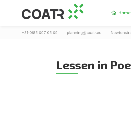
Home

+31(0)85 007 05 09
planning@coatr.eu
Newtonstr
Lessen in Poe