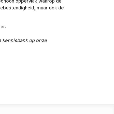
 schoon oppervlak waarop de
siebestendigheid, maar ook de
er.
de kennisbank op onze